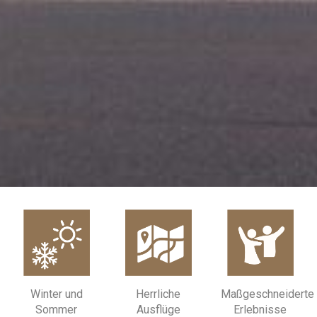
Winter und
Maßgeschneiderte
Herrliche
Sommer
Erlebnisse
Ausflüge